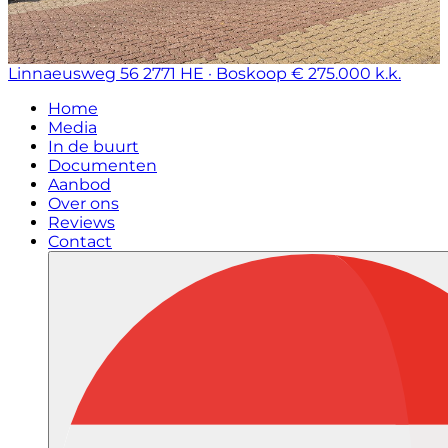
Linnaeusweg 56
2771 HE · Boskoop
€ 275.000 k.k.
Home
Media
In de buurt
Documenten
Aanbod
Over ons
Reviews
Contact